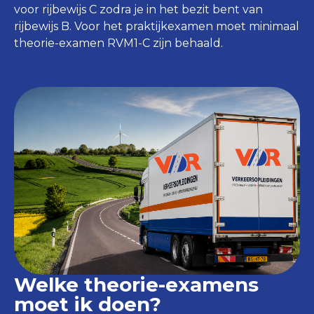
voor rijbewijs C zodra je in het bezit bent van
rijbewijs B. Voor het praktijkexamen moet minimaal
theorie-examen RVM1-C zijn behaald.
Welke theorie-examens
moet ik doen?